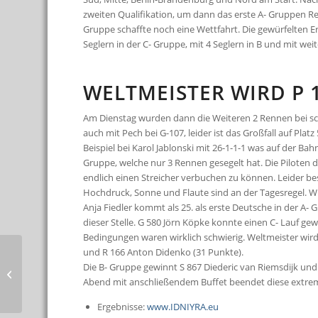
zweiten Qualifikation, um dann das erste A- Gruppen Re
Gruppe schaffte noch eine Wettfahrt. Die gewürfelten E
Seglern in der C- Gruppe, mit 4 Seglern in B und mit weit
WELTMEISTER WIRD P 
Am Dienstag wurden dann die Weiteren 2 Rennen bei sch
auch mit Pech bei G-107, leider ist das Großfall auf Pla
Beispiel bei Karol Jablonski mit 26-1-1-1 was auf der Bahn
Gruppe, welche nur 3 Rennen gesegelt hat. Die Piloten 
endlich einen Streicher verbuchen zu können. Leider b
Hochdruck, Sonne und Flaute sind an der Tagesregel. Wir
Anja Fiedler kommt als 25. als erste Deutsche in der A- 
dieser Stelle. G 580 Jörn Köpke konnte einen C- Lauf gew
Bedingungen waren wirklich schwierig. Weltmeister wird 
und R 166 Anton Didenko (31 Punkte).
Grand Master Cup
Die B- Gruppe gewinnt S 867 Diederic van Riemsdijk und
2020: Senioren segeln
Abend mit anschließendem Buffet beendet diese extrem
schneller
Ergebnisse:
www.IDNIYRA.eu