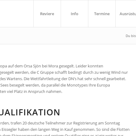
Reviere
Info
Termine
Ausrüst
Du bist
ropa auf dem Orsa Sjön bei Mora gesegelt. Leider konnten
esegelt werden, die C Gruppe schafft bedingt durch zu wenig Wind nur
des Wartens. Die Wettfahrtleitung der DN’s hat sehr schnell gearbeitet.
s Sees besegelt werden, da parallel die Monotypes Ihre Europa
ten viel Platz in Anspruch nahmen.
UALIFIKATION
den, trafen 20 deutsche Teilnehmer zur Registrierung am Sonntag
Eissegler haben den langen Weg in Kauf genommen. So sind die Flotten
h dem Skippersmeeting und erstem Quatifier ging es zügig weiter zur