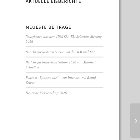
AKTUELLE EISBERICHTE
NEUESTE BEITRÄGE
Neuigkeiten aus dem IDNIYRA EU Sekretärs Meeting
2026
Bericht zur weiteren Saison mit der WM und EM
Bericht zur bisherigen Saison 2026 von Manfred
Schreiber
Podcast „Sportstunde“ – ein Interview mit Bernd
Zeiger
Deutsche Meisterschaft 2026
Au
Mi
Ge