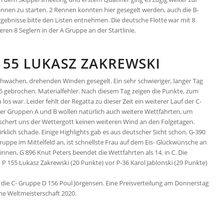
nnen zu starten. 2 Rennen konnten hier gesegelt werden, auch die B-
rgebnisse bitte den Listen entnehmen. Die deutsche Flotte war mit 8
eren 8 Seglern in der A Gruppe an der Startlinie.
155 LUKASZ ZAKREWSKI
wachen, drehenden Winden gesegelt. Ein sehr schwieriger, langer Tag
tz 5 gebrochen. Materialfehler. Nach diesem Tag zeigen die Punkte, zum
 los war. Leider fehlt der Regatta zu dieser Zeit ein weiterer Lauf der C-
der Gruppen A und B wollen natürlich auch weitere Wettfahrten, um
eschert uns der Wettergott keinen weiteren Wind an den Folgetagen.
klich schade. Einige Highlights gab es aus deutscher Sicht schon, G-390
Gruppe im Mittelfeld an, ist schnellste Frau auf dem Eis- Glückwünsche an
innen, G 896 Knut Peters beendet die Wettfahrten als 14. in C. Die
P 155 Lukasz Zakrewski (20 Punkte) vor P-36 Karol Jablonski (29 Punkte)
 die C- Gruppe D 156 Poul Jörgensen. Eine Preisverteilung am Donnerstag
e Weltmeisterschaft 2020.