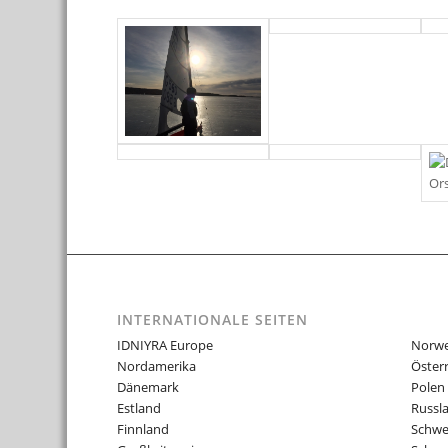
INTERNATIONALE SEITEN
IDNIYRA Europe
Norw
Nordamerika
Öster
Dänemark
Polen
Estland
Russl
Finnland
Schw