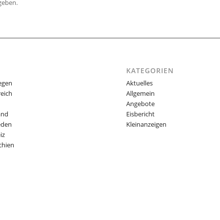
geben.
KATEGORIEN
egen
Aktuelles
reich
Allgemein
Angebote
and
Eisbericht
eden
Kleinanzeigen
iz
chien