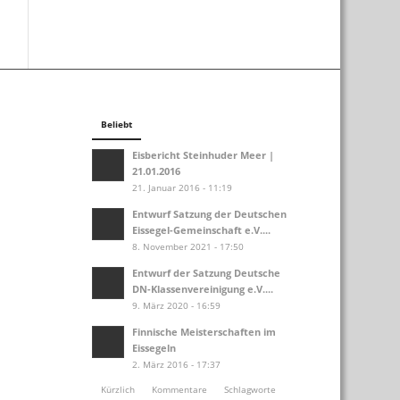
Beliebt
Eisbericht Steinhuder Meer |
21.01.2016
21. Januar 2016 - 11:19
Entwurf Satzung der Deutschen
Eissegel-Gemeinschaft e.V....
8. November 2021 - 17:50
Entwurf der Satzung Deutsche
DN-Klassenvereinigung e.V....
9. März 2020 - 16:59
Finnische Meisterschaften im
Eissegeln
2. März 2016 - 17:37
Kürzlich
Kommentare
Schlagworte