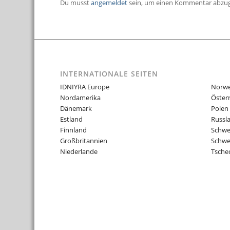
Du musst
angemeldet
sein, um einen Kommentar abzu
INTERNATIONALE SEITEN
IDNIYRA Europe
Norw
Nordamerika
Öster
Dänemark
Polen
Estland
Russl
Finnland
Schw
Großbritannien
Schwe
Niederlande
Tsche