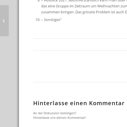
– Ausblick 2021. selbstverständlich kann man über e
das eine Gruppe im Zeitraum um Weihnachten zum R
zusammen bringen. Das grösste Problem ist auch Ei
WM 2020 gesegelt in
– Sonstiges“
Orsa – SWE
Hinterlasse einen Kommentar
An der Diskussion beteiligen?
Hinterlasse uns deinen Kommentar!