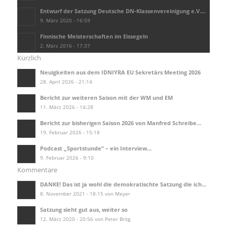
Entwurf der Satzung Deutsche DN-Klassenvereinigung e.V....
9. März 2020 - 16:59
Finnische Meisterschaften im Eissegeln
2. März 2016 - 17:37
Kürzlich
Neuigkeiten aus dem IDNIYRA EU Sekretärs Meeting 2026
28. April 2026 - 21:14
Bericht zur weiteren Saison mit der WM und EM
11. März 2026 - 14:28
Bericht zur bisherigen Saison 2026 von Manfred Schreibe...
19. Februar 2026 - 15:18
Podcast „Sportstunde“ – ein Interview...
9. Februar 2026 - 9:10
Kommentare
DANKE! Das ist ja wohl die demokratischte Satzung die ich...
8. November 2021 - 18:15 von Meyer
Satzung sieht gut aus, weiter so
12. März 2020 - 20:56 von Peter Brög