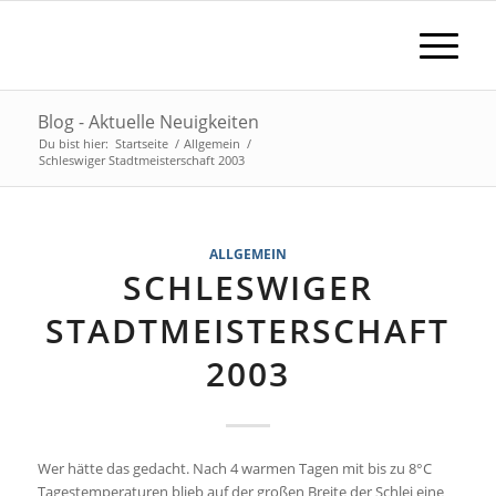
Blog - Aktuelle Neuigkeiten
Du bist hier:
Startseite
/
Allgemein
/
Schleswiger Stadtmeisterschaft 2003
ALLGEMEIN
SCHLESWIGER
STADTMEISTERSCHAFT
2003
Wer hätte das gedacht. Nach 4 warmen Tagen mit bis zu 8°C
Tagestemperaturen blieb auf der großen Breite der Schlei eine