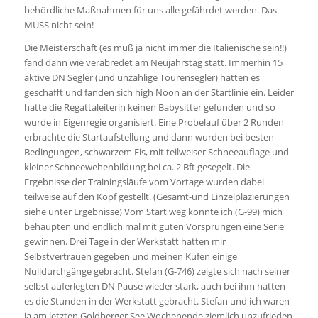
behördliche Maßnahmen für uns alle gefährdet werden. Das
MUSS nicht sein!
Die Meisterschaft (es muß ja nicht immer die Italienische sein!!)
fand dann wie verabredet am Neujahrstag statt. Immerhin 15
aktive DN Segler (und unzählige Tourensegler) hatten es
geschafft und fanden sich high Noon an der Startlinie ein. Leider
hatte die Regattaleiterin keinen Babysitter gefunden und so
wurde in Eigenregie organisiert. Eine Probelauf über 2 Runden
erbrachte die Startaufstellung und dann wurden bei besten
Bedingungen, schwarzem Eis, mit teilweiser Schneeauflage und
kleiner Schneewehenbildung bei ca. 2 Bft gesegelt. Die
Ergebnisse der Trainingsläufe vom Vortage wurden dabei
teilweise auf den Kopf gestellt. (Gesamt-und Einzelplazierungen
siehe unter Ergebnisse) Vom Start weg konnte ich (G-99) mich
behaupten und endlich mal mit guten Vorsprüngen eine Serie
gewinnen. Drei Tage in der Werkstatt hatten mir
Selbstvertrauen gegeben und meinen Kufen einige
Nulldurchgänge gebracht. Stefan (G-746) zeigte sich nach seiner
selbst auferlegten DN Pause wieder stark, auch bei ihm hatten
es die Stunden in der Werkstatt gebracht. Stefan und ich waren
ja am letzten Goldberger See Wochenende ziemlich unzufrieden