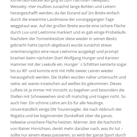
Kofferraumdeckel auf ging es zum nächsten Takelplatz:
Wesseby. Hier mußten zunächst lange Bohlen und Leitern
herangeschafft werden, da der Eisrand auf 2m Breite einfach
durch die erwärmte Landmasse der vorangegangen Tage
weggetaut war. Auf der großen Breite wurde eine sichere Fläche
durch Luv-und Leetonne markiert und es gab einige Probeläufe.
Nachdem der Tonnenbesitzer diese wieder in seinen Besitz
gebracht hatte (sprich abgebaut) wurde zunächst etwas
orientierungslos eine neue Leetonne ausgelegt und prompt
brachen beim nächsten Start Wolfgang Hunger und Karsten
Hammer mit der Leekufe ein. Hunger´s Schlitten kenterte sogar
bis zu 90° und konnte erst mit Hilfe zweier Leinen wieder
herausgeholt werden. Die Stellen wurden näher untersucht und
siehe, wir waren inzwischen auf weißes Eis gekommen. Dieses
Lufteis ist ja immer mit Vorsicht zu begehen und besonders die
Stellen mit Schneewehen sind oft matschig und tragen nicht. So
auch hier. Ein schöne Lehre am Eis für alle Neulinge.
Unverständlich einige DN Tourensegler, die nach Abbruch der
Regatta und bei beginnender Dunkelheit über die ganze,
teilweise unsichere Fläche heizten. Männer, lest die Nachricht
von Rainer Hinrichsen, denkt mehr darüber nach, was ihr tut –
sollte nur einem etwas passieren, so wird der ganze Sport durch