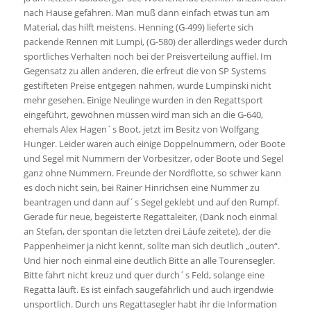
nach Hause gefahren. Man muß dann einfach etwas tun am
Material, das hilft meistens. Henning (G-499) lieferte sich
packende Rennen mit Lumpi, (G-580) der allerdings weder durch
sportliches Verhalten noch bei der Preisverteilung auffiel. Im
Gegensatz zu allen anderen, die erfreut die von SP Systems
gestifteten Preise entgegen nahmen, wurde Lumpinski nicht
mehr gesehen. Einige Neulinge wurden in den Regattsport
eingeführt, gewöhnen müssen wird man sich an die G-640,
ehemals Alex Hagen´s Boot, jetzt im Besitz von Wolfgang
Hunger. Leider waren auch einige Doppelnummern, oder Boote
und Segel mit Nummern der Vorbesitzer, oder Boote und Segel
ganz ohne Nummern. Freunde der Nordflotte, so schwer kann
es doch nicht sein, bei Rainer Hinrichsen eine Nummer zu
beantragen und dann auf´s Segel geklebt und auf den Rumpf.
Gerade für neue, begeisterte Regattaleiter, (Dank noch einmal
an Stefan, der spontan die letzten drei Läufe zeitete), der die
Pappenheimer ja nicht kennt, sollte man sich deutlich „outen“.
Und hier noch einmal eine deutlich Bitte an alle Tourensegler.
Bitte fahrt nicht kreuz und quer durch´s Feld, solange eine
Regatta läuft. Es ist einfach saugefährlich und auch irgendwie
unsportlich. Durch uns Regattasegler habt ihr die Information