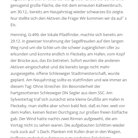
genügend große Fläche, die mit dem erneuten Kälteeinbruch,
am 30.12., bereits am Neujahrstag wieder schwarzes Eis zeigte.
Nur stellte sich den Aktiven die Frage: Wir kommen wir da auf´s
Eis.
Henning, G-499, der lokale Pfadfinder, machte sich bereits am
29.12. in gewisser Vorahnung der Segelfreuden auf den langen
Weg rund um die Schlei um die schwer zugänglichen Ufer zu
erkunden und konnte endlich in Fleckeby am Hafen, vom Kopf
der Brücke aus, das Eis betreten. Sofort wurden die anderen
Aktiven eingeschaltet und die bereits lange nicht mehr
ausgesegelte, offene Schleswiger Stadtmeisterschaft, wurde
geplant. Am Neujahrstag sollte es stattfinden und wie immer an
diesem Tag: Ohne Streicher. Ein Besonderheit der
hartgesottenen Schleswiger DN Segler aus dem SSC. Am
Sylvestertag traf sich zunächst eine kleine Grußße am Hafen in
Fleckeby, man stellte aber schon bald fest, daß es hier, weit vor
dem Hafen, keinen festen Durchgang zur großen freien Eisfläche
gab. Der Wind hatte nachts zwei Rinnen aufgeweht, die am
Vortag nicht zu sehen waren. Die aufgebauten Schlitten wieder
ruck-zuck auf´s Dach, Planken mit Kufen dran in den Wagen,