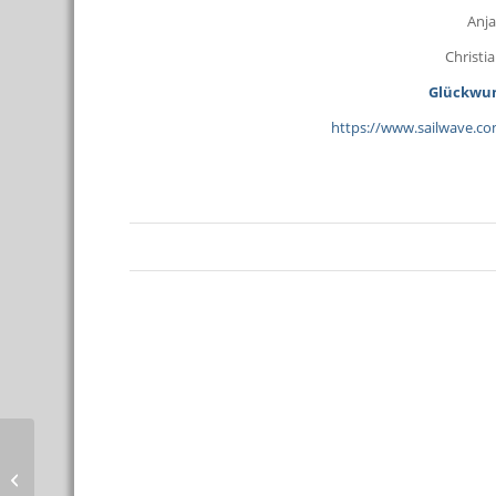
Anja
Christi
Glückwun
https://www.sailwave.c
Frosch oder Jungfrau
von der Schlei….???