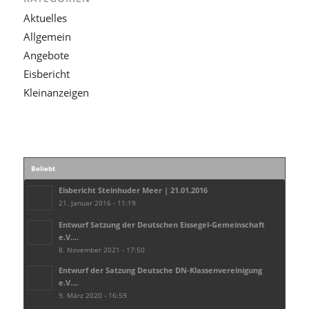
Aktuelles
Allgemein
Angebote
Eisbericht
Kleinanzeigen
Beliebt
Eisbericht Steinhuder Meer | 21.01.2016
21. Januar 2016 - 11:19
Entwurf Satzung der Deutschen Eissegel-Gemeinschaft
e.V....
8. November 2021 - 17:50
Entwurf der Satzung Deutsche DN-Klassenvereinigung
e.V....
9. März 2020 - 16:59